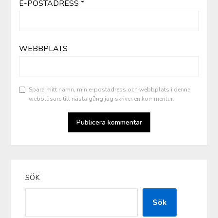
E-POSTADRESS
*
WEBBPLATS
Spara mitt namn, min e-postadress och webbplats i denna
webbläsare till nästa gång jag skriver en kommentar.
SÖK
Sök