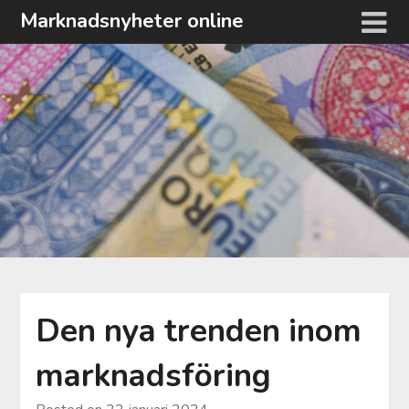
Hoppa
Marknadsnyheter online
till
innehåll
Den nya trenden inom
marknadsföring